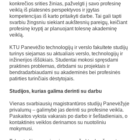
konkrečios srities žinias, pažvelgti į savo profesinę
veiklą iš platesnės perspektyvos ir įgytas
kompetencijas iš karto pritaikyti darbe. Tai gali tapti
svarbiu žingsniu siekiant aukštesnių pareigų, keičiant
profesinę kryptį ar planuojant tolesnę akademinę
veiklą.
KTU Panevėžio technologijų ir verslo fakultete studijų
turinys siejamas su aktualiais verslo, technologijų ir
inžinerijos iššūkiais. Studentai mokosi spręsdami
praktines problemas, dirbdami su projektais ir
bendradarbiaudami su akademinės bei profesinės
patirties turinčiais dėstytojais.
Studijos, kurias galima derinti su darbu
Vienas svarbiausių magistrantūros studijų Panevėžyje
privalumų – galimybė jas derinti su profesine veikla.
Paskaitos vyksta vakarais po darbo ir šeštadieniais, o
kontaktinės veiklos derinamos su nuotoliniu
mokymusi.