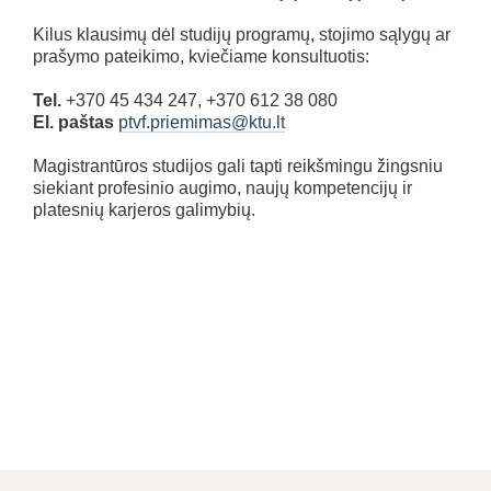
Kilus klausimų dėl studijų programų, stojimo sąlygų ar
prašymo pateikimo, kviečiame konsultuotis:
Tel.
+370 45 434 247, +370 612 38 080
El. paštas
ptvf.priemimas@ktu.lt
Magistrantūros studijos gali tapti reikšmingu žingsniu
siekiant profesinio augimo, naujų kompetencijų ir
platesnių karjeros galimybių.