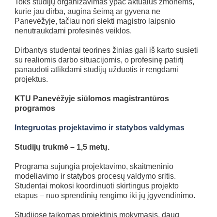
Toks studijų organizavimas ypač aktualus žmonėms,
kurie jau dirba, augina šeimą ar gyvena ne
Panevėžyje, tačiau nori siekti magistro laipsnio
nenutraukdami profesinės veiklos.
Dirbantys studentai teorines žinias gali iš karto susieti
su realiomis darbo situacijomis, o profesinę patirtį
panaudoti atlikdami studijų užduotis ir rengdami
projektus.
KTU Panevėžyje siūlomos magistrantūros
programos
Integruotas projektavimo ir statybos valdymas
Studijų trukmė – 1,5 metų.
Programa sujungia projektavimo, skaitmeninio
modeliavimo ir statybos procesų valdymo sritis.
Studentai mokosi koordinuoti skirtingus projekto
etapus – nuo sprendinių rengimo iki jų įgyvendinimo.
Studijose taikomas projektinis mokymasis, daug