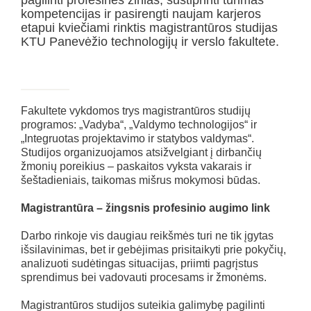
kompetencijas ir pasirengti naujam karjeros
etapui kviečiami rinktis magistrantūros studijas
KTU Panevėžio technologijų ir verslo fakultete.
Fakultete vykdomos trys magistrantūros studijų
programos: „Vadyba“, „Valdymo technologijos“ ir
„Integruotas projektavimo ir statybos valdymas“.
Studijos organizuojamos atsižvelgiant į dirbančių
žmonių poreikius – paskaitos vyksta vakarais ir
šeštadieniais, taikomas mišrus mokymosi būdas.
Magistrantūra – žingsnis profesinio augimo link
Darbo rinkoje vis daugiau reikšmės turi ne tik įgytas
išsilavinimas, bet ir gebėjimas prisitaikyti prie pokyčių,
analizuoti sudėtingas situacijas, priimti pagrįstus
sprendimus bei vadovauti procesams ir žmonėms.
Magistrantūros studijos suteikia galimybę pagilinti