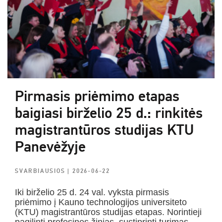
Pirmasis priėmimo etapas
baigiasi birželio 25 d.: rinkitės
magistrantūros studijas KTU
Panevėžyje
SVARBIAUSIOS
| 2026-06-22
Iki birželio 25 d. 24 val. vyksta pirmasis
priėmimo į Kauno technologijos universiteto
(KTU) magistrantūros studijas etapas. Norintieji
pagilinti profesines žinias, sustiprinti turimas