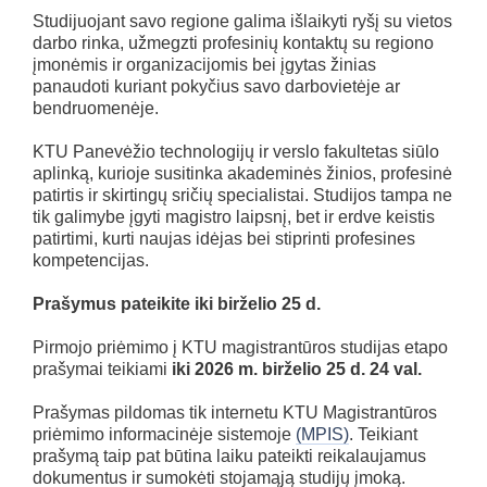
Studijuojant savo regione galima išlaikyti ryšį su vietos
darbo rinka, užmegzti profesinių kontaktų su regiono
įmonėmis ir organizacijomis bei įgytas žinias
panaudoti kuriant pokyčius savo darbovietėje ar
bendruomenėje.
KTU Panevėžio technologijų ir verslo fakultetas siūlo
aplinką, kurioje susitinka akademinės žinios, profesinė
patirtis ir skirtingų sričių specialistai. Studijos tampa ne
tik galimybe įgyti magistro laipsnį, bet ir erdve keistis
patirtimi, kurti naujas idėjas bei stiprinti profesines
kompetencijas.
Prašymus pateikite iki birželio 25 d.
Pirmojo priėmimo į KTU magistrantūros studijas etapo
prašymai teikiami
iki 2026 m. birželio 25 d. 24 val.
Prašymas pildomas tik internetu KTU Magistrantūros
priėmimo informacinėje sistemoje
(MPIS)
. Teikiant
prašymą taip pat būtina laiku pateikti reikalaujamus
dokumentus ir sumokėti stojamąją studijų įmoką.