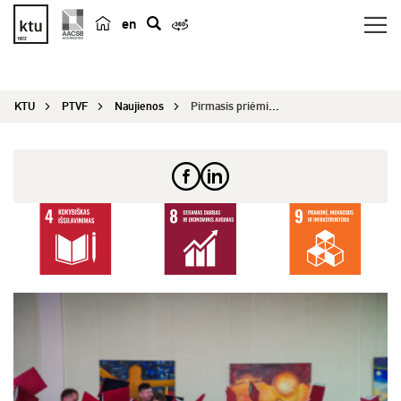
en
p
a
i
KTU
PTVF
Naujienos
Pirmasis priėmimo etapas baigiasi birželio 25 d....
e
š
k
a