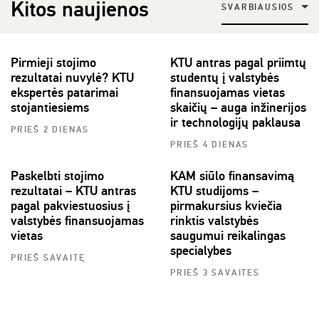
Kitos naujienos
SVARBIAUSIOS
Pirmieji stojimo
KTU antras pagal priimtų
rezultatai nuvylė? KTU
studentų į valstybės
ekspertės patarimai
finansuojamas vietas
stojantiesiems
skaičių – auga inžinerijos
ir technologijų paklausa
PRIEŠ 2 DIENAS
PRIEŠ 4 DIENAS
Paskelbti stojimo
KAM siūlo finansavimą
rezultatai – KTU antras
KTU studijoms –
pagal pakviestuosius į
pirmakursius kviečia
valstybės finansuojamas
rinktis valstybės
vietas
saugumui reikalingas
specialybes
PRIEŠ SAVAITĘ
PRIEŠ 3 SAVAITES