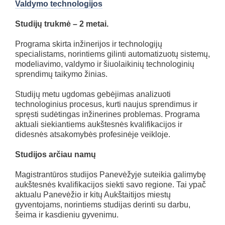
Valdymo technologijos
Studijų trukmė – 2 metai.
Programa skirta inžinerijos ir technologijų
specialistams, norintiems gilinti automatizuotų sistemų,
modeliavimo, valdymo ir šiuolaikinių technologinių
sprendimų taikymo žinias.
Studijų metu ugdomas gebėjimas analizuoti
technologinius procesus, kurti naujus sprendimus ir
spręsti sudėtingas inžinerines problemas. Programa
aktuali siekiantiems aukštesnės kvalifikacijos ir
didesnės atsakomybės profesinėje veikloje.
Studijos arčiau namų
Magistrantūros studijos Panevėžyje suteikia galimybę
aukštesnės kvalifikacijos siekti savo regione. Tai ypač
aktualu Panevėžio ir kitų Aukštaitijos miestų
gyventojams, norintiems studijas derinti su darbu,
šeima ir kasdieniu gyvenimu.