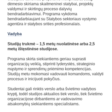
dėmesio skiriama skaitmeninei statybai, projektų
valdymui ir skirtingų proceso dalyvių
bendradarbiavimui. Programa vykdoma
bendradarbiaujant su Statybos sektoriaus vystymo
agentūra ir statybos srities profesionalais.
Vadyba
Studijų trukmė – 1,5 metų nuolatinėse arba 2,5
metų ištęstinėse studijose.
Programa skirta siekiantiems geriau suprasti
organizacijų veiklą, stiprinti lyderystės, strateginio
mąstymo ir sprendimų priėmimo kompetencijas.
Studijų metu mokomasi vadovauti komandoms, valdyti
procesus ir inicijuoti pokyčius.
Studentai gali rinktis verslo arba švietimo vadybos
kryptį, todėl studijos aktualios tiek verslo, tiek švietimo
organizacijose dirbantiems ar vadovavimo
atsakomybių siekiantiems specialistams.