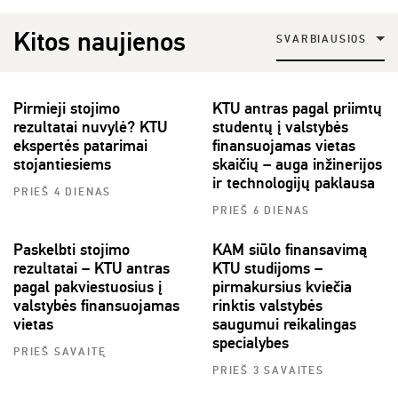
Kitos naujienos
SVARBIAUSIOS
Pirmieji stojimo
KTU antras pagal priimtų
rezultatai nuvylė? KTU
studentų į valstybės
ekspertės patarimai
finansuojamas vietas
stojantiesiems
skaičių – auga inžinerijos
ir technologijų paklausa
PRIEŠ 4 DIENAS
PRIEŠ 6 DIENAS
Paskelbti stojimo
KAM siūlo finansavimą
rezultatai – KTU antras
KTU studijoms –
pagal pakviestuosius į
pirmakursius kviečia
valstybės finansuojamas
rinktis valstybės
vietas
saugumui reikalingas
specialybes
PRIEŠ SAVAITĘ
PRIEŠ 3 SAVAITES