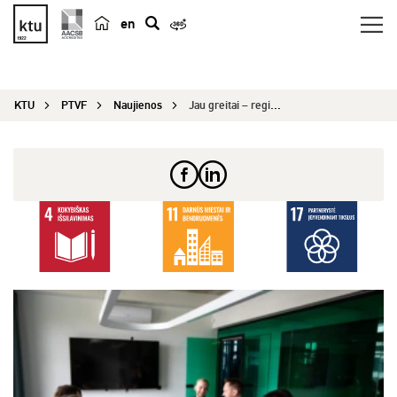
en
p
a
i
KTU
PTVF
Naujienos
Jau greitai – registracija į tarpuniversitetiniu...
e
š
k
a