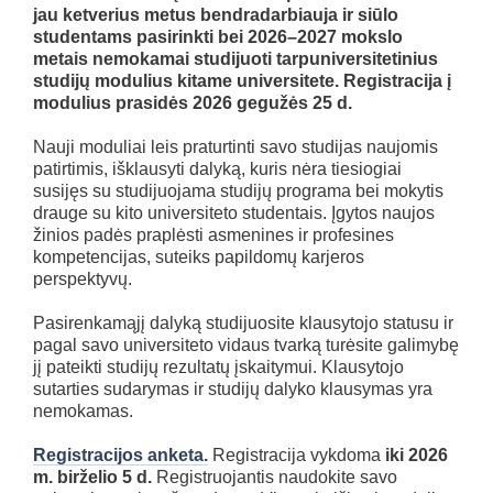
jau ketverius metus bendradarbiauja ir siūlo
studentams pasirinkti bei 2026–2027 mokslo
metais nemokamai studijuoti tarpuniversitetinius
studijų modulius kitame universitete.
Registracija į
modulius prasidės 2026 gegužės 25 d.
Nauji moduliai leis praturtinti savo studijas naujomis
patirtimis, išklausyti dalyką, kuris nėra tiesiogiai
susijęs su studijuojama studijų programa bei mokytis
drauge su kito universiteto studentais. Įgytos naujos
žinios padės praplėsti asmenines ir profesines
kompetencijas, suteiks papildomų karjeros
perspektyvų.
Pasirenkamąjį dalyką studijuosite klausytojo statusu ir
pagal savo universiteto vidaus tvarką turėsite galimybę
jį pateikti studijų rezultatų įskaitymui. Klausytojo
sutarties sudarymas ir studijų dalyko klausymas yra
nemokamas.
Registracijos anketa.
Registracija vykdoma
iki 2026
m. birželio 5 d.
Registruojantis naudokite savo