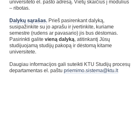
universiteto el. pašto adresą. Vietų skaičius į modulius
– ribotas.
Dalykų sąrašas.
Prieš pasirenkant dalyką,
susipažinkite su jo aprašu ir įvertinkite, kuriame
semestre (rudens ar pavasario) jis bus dėstomas.
Pasirinkti galite
vieną dalyką
, atitinkantį Jūsų
studijuojamą studijų pakopą ir dėstomą kitame
universitete.
Daugiau informacijos gali suteikti KTU Studijų procesų
departamentas el. paštu
priemimo.sistema@ktu.lt