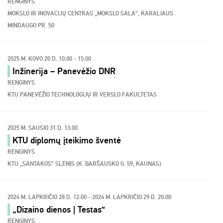
RENGINYS
MOKSLO IR INOVACIJŲ CENTRAS „MOKSLO SALA“, KARALIAUS
MINDAUGO PR. 50
2025 M. KOVO 20 D. 10:00 - 15:00
Inžinerija – Panevėžio DNR
RENGINYS
KTU PANEVĖŽIO TECHNOLOGIJŲ IR VERSLO FAKULTETAS
2025 M. SAUSIO 31 D. 13:00
KTU diplomų įteikimo šventė
RENGINYS
KTU „SANTAKOS“ SLĖNIS (K. BARŠAUSKO G. 59, KAUNAS)
2024 M. LAPKRIČIO 28 D. 12:00 - 2024 M. LAPKRIČIO 29 D. 20:00
„Dizaino dienos | Testas“
RENGINYS