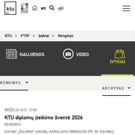
en
p
a
i
KTU
PTVF
Įvykiai
Renginys
e
š
k
NAUJIENOS
VIDEO
a
ĮVYKIAI
RENGINYS
ARCHYVAS
BIRŽELIO 26 D. 13:00
KTU diplomų įteikimo šventė 2026
RENGINYS
KAUNO „ŽALGIRIO“ ARENĄ, KARALIAUS MINDAUGO PR. 50, KAUNAS.