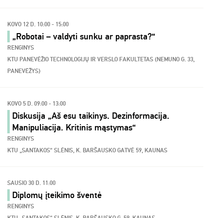
KOVO 12 D. 10:00 - 15:00
„Robotai – valdyti sunku ar paprasta?“
RENGINYS
KTU PANEVĖŽIO TECHNOLOGIJŲ IR VERSLO FAKULTETAS (NEMUNO G. 33,
PANEVĖŽYS)
KOVO 5 D. 09:00 - 13:00
Diskusija „Aš esu taikinys. Dezinformacija.
Manipuliacija. Kritinis mąstymas“
RENGINYS
KTU „SANTAKOS“ SLĖNIS, K. BARŠAUSKO GATVĖ 59, KAUNAS
SAUSIO 30 D. 11:00
Diplomų įteikimo šventė
RENGINYS