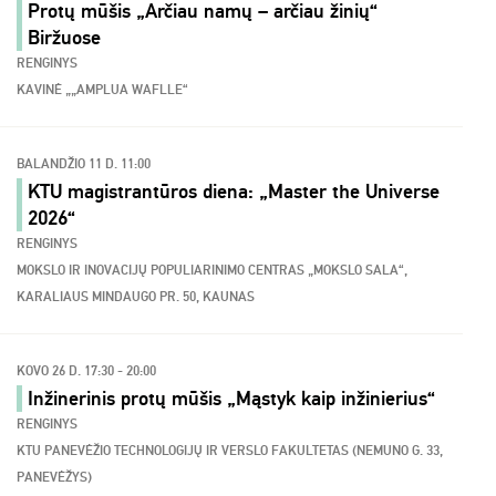
Protų mūšis „Arčiau namų – arčiau žinių“
Biržuose
RENGINYS
KAVINĖ „„AMPLUA WAFLLE“
BALANDŽIO 11 D. 11:00
KTU magistrantūros diena: „Master the Universe
2026“
RENGINYS
MOKSLO IR INOVACIJŲ POPULIARINIMO CENTRAS „MOKSLO SALA“,
KARALIAUS MINDAUGO PR. 50, KAUNAS
KOVO 26 D. 17:30 - 20:00
Inžinerinis protų mūšis „Mąstyk kaip inžinierius“
RENGINYS
KTU PANEVĖŽIO TECHNOLOGIJŲ IR VERSLO FAKULTETAS (NEMUNO G. 33,
PANEVĖŽYS)