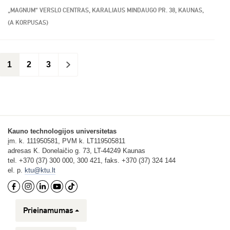
„MAGNUM“ VERSLO CENTRAS, KARALIAUS MINDAUGO PR. 38, KAUNAS,
(A KORPUSAS)
1
2
3
>
Kauno technologijos universitetas
įm. k. 111950581, PVM k. LT119505811
adresas K. Donelaičio g. 73, LT-44249 Kaunas
tel. +370 (37) 300 000, 300 421, faks. +370 (37) 324 144
el. p.
ktu@ktu.lt
Prieinamumas