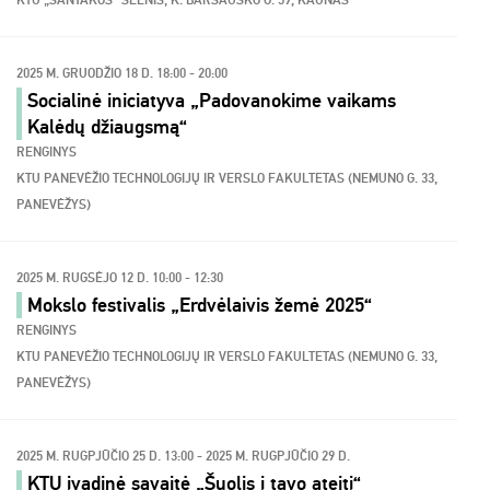
KTU „SANTAKOS“ SLĖNIS, K. BARŠAUSKO G. 59, KAUNAS
2025 M. GRUODŽIO 18 D. 18:00 - 20:00
Socialinė iniciatyva „Padovanokime vaikams
Kalėdų džiaugsmą“
RENGINYS
KTU PANEVĖŽIO TECHNOLOGIJŲ IR VERSLO FAKULTETAS (NEMUNO G. 33,
PANEVĖŽYS)
2025 M. RUGSĖJO 12 D. 10:00 - 12:30
Mokslo festivalis „Erdvėlaivis žemė 2025“
RENGINYS
KTU PANEVĖŽIO TECHNOLOGIJŲ IR VERSLO FAKULTETAS (NEMUNO G. 33,
PANEVĖŽYS)
2025 M. RUGPJŪČIO 25 D. 13:00 - 2025 M. RUGPJŪČIO 29 D.
KTU įvadinė savaitė „Šuolis į tavo ateitį“