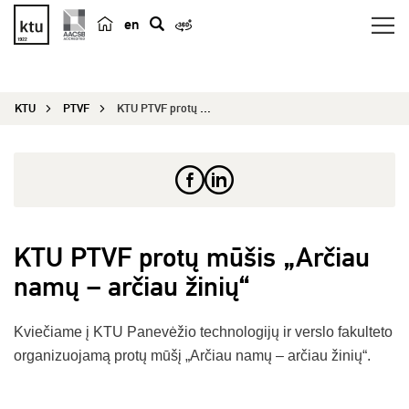
en
p
a
i
KTU
PTVF
KTU PTVF protų mūšis „Arčiau namų – arčiau žinių“.
e
š
k
a
KTU PTVF protų mūšis „Arčiau
namų – arčiau žinių“
Kviečiame į KTU Panevėžio technologijų ir verslo fakulteto
organizuojamą protų mūšį „Arčiau namų – arčiau žinių“.