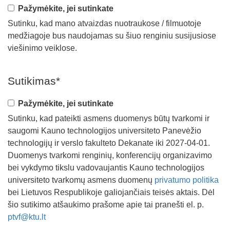
Pažymėkite, jei sutinkate
Sutinku, kad mano atvaizdas nuotraukose / filmuotoje
medžiagoje bus naudojamas su šiuo renginiu susijusiose
viešinimo veiklose.
Sutikimas
*
Pažymėkite, jei sutinkate
Sutinku, kad pateikti asmens duomenys būtų tvarkomi ir
saugomi Kauno technologijos universiteto Panevėžio
technologijų ir verslo fakulteto Dekanate iki 2027-04-01.
Duomenys tvarkomi renginių, konferencijų organizavimo
bei vykdymo tikslu vadovaujantis Kauno technologijos
universiteto tvarkomų asmens duomenų
privatumo politika
bei Lietuvos Respublikoje galiojančiais teisės aktais. Dėl
šio sutikimo atšaukimo prašome apie tai pranešti el. p.
ptvf@ktu.lt